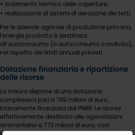
isolamento termico delle coperture;
realizzazione di sistemi di aerazione dei tetti.
Per le aziende agricole di produzione primaria,
l’energia prodotta è destinata
all’autoconsumo (o autoconsumo condiviso),
nel rispetto dei limiti annuali previsti.
Dotazione finanziaria e ripartizione
delle risorse
La misura dispone di una dotazione
complessiva pari a 789 milioni di euro,
interamente finanziata dal PNRR. Le risorse
effettivamente destinate alle agevolazioni
ammontano a 773 milioni di euro, così
suddivisi: