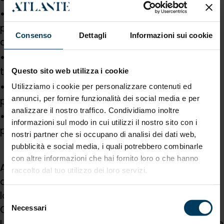
473 milioni di euro per le imprese della
produzione agricola primaria con vincolo di
Consenso
Dettagli
Informazioni sui cookie
autoconsumo;
150 milioni di euro per le imprese della
trasformazione di prodotti agricoli;
Questo sito web utilizza i cookie
10 milioni di euro per la trasformazione di
Utilizziamo i cookie per personalizzare contenuti ed
annunci, per fornire funzionalità dei social media e per
prodotti agricoli in non agricoli;
analizzare il nostro traffico. Condividiamo inoltre
140 milioni di euro per la produzione agricola
informazioni sul modo in cui utilizzi il nostro sito con i
primaria senza vincolo di autoconsumo.
nostri partner che si occupano di analisi dei dati web,
pubblicità e social media, i quali potrebbero combinarle
con altre informazioni che hai fornito loro o che hanno
Almeno il 40% delle risorse, al netto degli oneri
raccolto dal tuo utilizzo dei loro servizi.
di gestione, è destinato a programmi
localizzati in Abruzzo, Basilicata, Calabria,
Selezione
Campania, Molise, Puglia, Sardegna e Sicilia.
Necessari
del
I progetti ammessi dovranno essere conclusi e
consenso