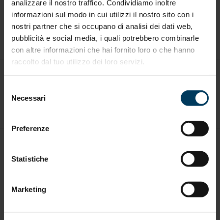
analizzare il nostro traffico. Condividiamo inoltre
informazioni sul modo in cui utilizzi il nostro sito con i
Finanza Agevolata Speciale
nostri partner che si occupano di analisi dei dati web,
pubblicità e social media, i quali potrebbero combinarle
Certificazioni e Audit
con altre informazioni che hai fornito loro o che hanno
raccolto dal tuo utilizzo dei loro servizi.
Highlights
Selezione
Necessari
del
Eventi
consenso
Preferenze
Contatti
Statistiche
Servizio clienti
Marketing
Dove siamo
Lavora con noi