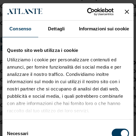
all’innovazione, la
proprietà intellettuale
è un
leva strategica che può generare benefici
concreti, anche in termini fiscali.
Consenso
Dettagli
Informazioni sui cookie
L’evento Atlante dedicato a Patent
Box e incentivi per l’innovazione
Questo sito web utilizza i cookie
Utilizziamo i cookie per personalizzare contenuti ed
Per approfondire questi temi,
Atlante Grou
annunci, per fornire funzionalità dei social media e per
organizza un
evento online gratuito
dedicato
analizzare il nostro traffico. Condividiamo inoltre
a
Patent Box
, tutela della propriet
informazioni sul modo in cui utilizzi il nostro sito con i
intellettuale e
agevolazioni per l’innovazione
.
nostri partner che si occupano di analisi dei dati web,
L’incontro offrirà alle imprese una visione
pubblicità e social media, i quali potrebbero combinarle
con altre informazioni che hai fornito loro o che hanno
completa delle opportunità oggi disponibili,
raccolto dal tuo utilizzo dei loro servizi.
illustrando come integrare strumenti fiscali e
strategie di valorizzazione delle idee.
Selezione
Necessari
del