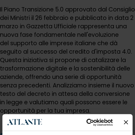
Il Piano Transizione 5.0 approvato dal Consiglio
dei Ministri il 26 febbraio e pubblicato in data 2
marzo in Gazzetta Ufficiale rappresenta una
nuova fase fondamentale nell'evoluzione
del supporto alle imprese italiane che dà
seguito al successo del credito d'imposta 4.0.
Questa iniziativa si propone di catalizzare la
trasformazione digitale e la sostenibilità delle
aziende, offrendo una serie di opportunità
senza precedenti. Analizziamo insieme il nuovo
testo del decreto in attesa della conversione
in legge e valutiamo quali possono essere le
opportunità per la tua impresa.