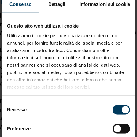
PROGRAMMA
Consenso
Dettagli
Informazioni sui cookie
Introduzione e panoramica sulle novità
normative
Questo sito web utilizza i cookie
Manuel Manotti - Sales Director Atlante Group
Utilizziamo i cookie per personalizzare contenuti ed
annunci, per fornire funzionalità dei social media e per
Dall’Industry 4.0 alla Transizione 5.0:
analizzare il nostro traffico. Condividiamo inoltre
Mantenimento dei requisiti e nuove aliquote
informazioni sul modo in cui utilizzi il nostro sito con i
nostri partner che si occupano di analisi dei dati web,
agevolative
pubblicità e social media, i quali potrebbero combinarle
Thomas Lerose - Operations Director Atlante
con altre informazioni che hai fornito loro o che hanno
Group
raccolto dal tuo utilizzo dei loro servizi.
Dall'interconnessione 4.0 al mantenimento dei
Selezione
requisiti: le soluzioni di TeamSystem
Necessari
del
Alberto Cantalù - Business Owner
consenso
Manufacturing TeamSystem
Preferenze