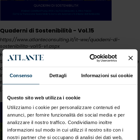
Quaderni di Sostenibilità - Vol.15
https://www.atlanteconsulting.it/it-ww/quaderni-di-
sostenibilita-vol15-v1.aspx
Highlights >
Quaderni
di Sostenibilità - Vol.15
Quaderni
di
Sostenibilità - Vol.15 29/05/2025 Pubblicato un nuovo volume
della collana "
Quaderni
di Sostenibilità", strumenti
indispensabili pensati per offrire una lettura accessibile ma
Consenso
Dettagli
Informazioni sui cookie
rigorosa delle più recenti evoluzioni normative in materia di
[...]
Questo sito web utilizza i cookie
Utilizziamo i cookie per personalizzare contenuti ed
annunci, per fornire funzionalità dei social media e per
analizzare il nostro traffico. Condividiamo inoltre
informazioni sul modo in cui utilizzi il nostro sito con i
nostri partner che si occupano di analisi dei dati web,