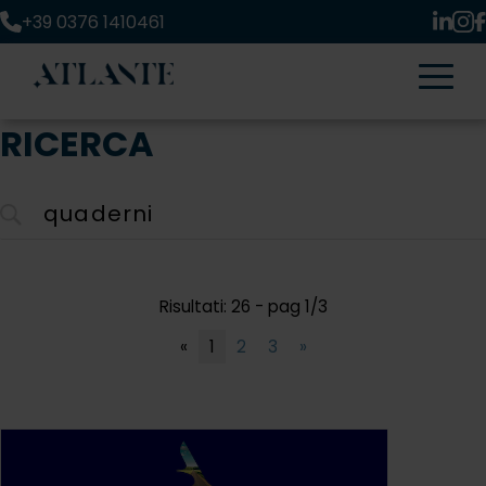
+39 0376 1410461
RICERCA
Risultati: 26 - pag 1/3
«
1
2
3
»