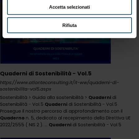
Accetta selezionati
Rifiuta
Quaderni di Sostenibilità - Vol.5
https://www.atlanteconsulting.it/it-ww/quaderni-di-
sostenibilita-vol5.aspx
Sostenibilità > Guida alla sostenibilità >
Quaderni
di
Sostenibilità - Vol.5
Quaderni
di Sostenibilità - Vol.5
Prosegue il nostro percorso di approfondimento con il
Quaderno
n. 5, dedicato al recepimento della Direttiva UE
2022/2555 ( NIS 2 ). ...
Quaderni
di Sostenibilità - Vol.5