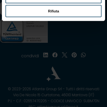
Rifiuta
condividi
© 2023-2026 Atlante Group Srl - Tutti i diritti riservati
Via De Nicola 15 Curtatone, 46010 Mantova (IT)
P.I. - C.F.: 02657470205 - CODICE UNIVOCO: SUBM70N
PEC: atlantegroup.srl@pec.it