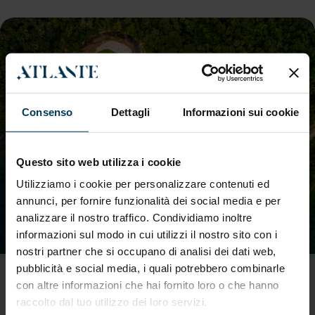
Consenso
Dettagli
Informazioni sui cookie
Questo sito web utilizza i cookie
Utilizziamo i cookie per personalizzare contenuti ed
annunci, per fornire funzionalità dei social media e per
analizzare il nostro traffico. Condividiamo inoltre
informazioni sul modo in cui utilizzi il nostro sito con i
nostri partner che si occupano di analisi dei dati web,
pubblicità e social media, i quali potrebbero combinarle
EUDR: perché l’attuazione del
con altre informazioni che hai fornito loro o che hanno
Regolamento sulla
raccolto dal tuo utilizzo dei loro servizi.