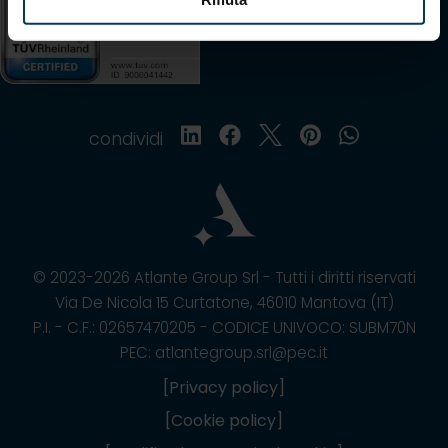
condividi
© 2023-2026 Atlante Group Srl - Tutti i diritti riservati
Via De Nicola 15 Curtatone, 46010 Mantova (IT)
P.I. - C.F.: 02657470205 - CODICE UNIVOCO: SUBM70N
PEC: atlantegroup.srl@pec.it
[Privacy policy]
[Cookie policy]