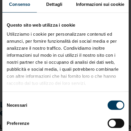
Consenso
Dettagli
Informazioni sui cookie
Questo sito web utilizza i cookie
Utilizziamo i cookie per personalizzare contenuti ed
annunci, per fornire funzionalità dei social media e per
analizzare il nostro traffico. Condividiamo inoltre
informazioni sul modo in cui utilizzi il nostro sito con i
nostri partner che si occupano di analisi dei dati web,
pubblicità e social media, i quali potrebbero combinarle
con altre informazioni che hai fornito loro o che hanno
raccolto dal tuo utilizzo dei loro servizi.
Selezione
Le proposte per una transizione
Necessari
del
efficace e realista
consenso
Preferenze
Le aziende firmatarie invitano la Commissione