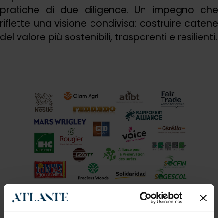
pratiche di due diligence. Un impegno che
riflette una visione condivisa: costruire catene
del valore più sostenibili, trasparenti e resilienti.