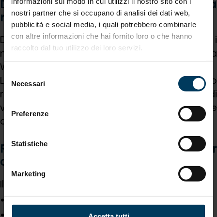
Dal 16 marzo nuovi modelli per la
informazioni sul modo in cui utilizzi il nostro sito con i
nostri partner che si occupano di analisi dei dati web,
richiesta e il rinnovo
pubblicità e social media, i quali potrebbero combinarle
con altre informazioni che hai fornito loro o che hanno
Dal 16 marzo 2026 sarà obbligatorio utilizzare i
raccolto dal tuo utilizzo dei loro servizi.
nuovi formulari disponibili sulla piattaforma
WebRating e sul sito dell’Autorità.
Selezione
Le imprese che intendono richiedere o
Necessari
del
rinnovare il Rating di Legalità devono quindi
consenso
verificare con attenzione requisiti e
Preferenze
documentazione.
Statistiche
Rating di Legalità: vantaggi per
credito, bandi ed ESG
Marketing
Il Rating di Legalità incide concretamente su:
accesso al credito bancario
premialità nei bandi pubblici
Accetta tutti