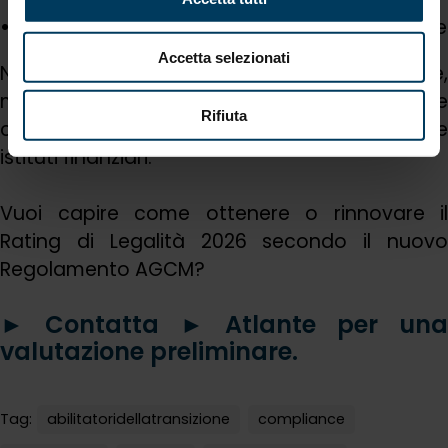
posizionamento ESG e governance aziendale
Accetta selezionati
Non è solo un riconoscimento reputazionale,
ma uno strumento strategico per rafforzare
Rifiuta
competitività e affidabilità verso stakeholder e
istituti finanziari.
Vuoi capire come ottenere o rinnovare il
Rating di Legalità 2026 secondo il nuovo
Regolamento AGCM?
► Contatta ►
Atlante per una
valutazione preliminare.
Tag:
abilitatoridellatransizione
compliance