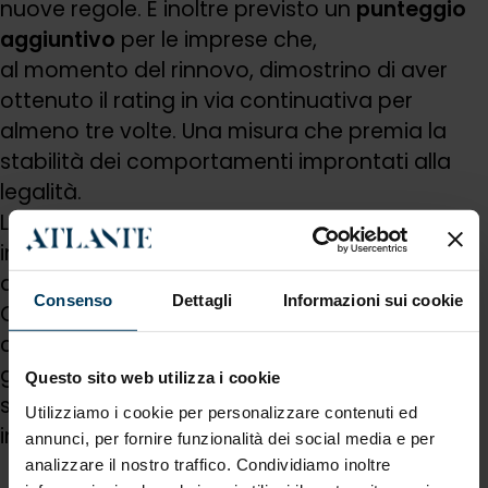
nuove regole. È inoltre previsto un
punteggio
aggiuntivo
per le imprese che,
al momento del rinnovo, dimostrino di aver
ottenuto il rating in via continuativa per
almeno tre volte. Una misura che premia la
stabilità dei comportamenti improntati alla
legalità.
L’attestato sarà rilasciato anche in lingua
inglese, rafforzando la spendibilità del Rating
di Legalità sui mercati esteri.
Consenso
Dettagli
Informazioni sui cookie
Contestualmente, l’AGCM ha rafforzato i
controlli sui requisiti penali, prefettizi e
giudiziari, introducendo conseguenze più
Questo sito web utilizza i cookie
stringenti in caso di violazione degli obblighi
Utilizziamo i cookie per personalizzare contenuti ed
informativi.
annunci, per fornire funzionalità dei social media e per
analizzare il nostro traffico. Condividiamo inoltre