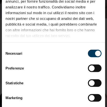
annunci, per fornire funzionalità dei social media e per
analizzare il nostro traffico. Condividiamo inoltre
informazioni sul modo in cui utilizzi il nostro sito con i
nostri partner che si occupano di analisi dei dati web,
pubblicità e social media, i quali potrebbero combinarle
Contributi R&S Mezzogiorno
con altre informazioni che hai fornito loro o che hanno
MIMIT - Contributi Ricerca e Sviluppo
raccolto dal tuo utilizzo dei loro servizi.
Mezzogiorno
Il decreto del 14 settembre 2023 ha istituito
Selezione
la misura agevolativa “Concessione di
Necessari
del
contributi alla spesa e finanziamenti
consenso
agevolati a valere sul FRI, in favore di
progetti di R&S e innovazione realizzati
Preferenze
nelle Regioni del Mezzogiorno” e stanziati
per essa
473.439.200,53 di euro.
Statistiche
Marketing