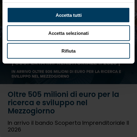
Accetta tutti
Accetta selezionati
Rifiuta
Oltre 505 milioni di euro per la
ricerca e sviluppo nel
Mezzogiorno
In arrivo il bando Scoperta Imprenditoriale II
2026