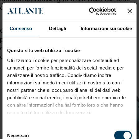
dei vincoli ambientali.
Consenso
Dettagli
Informazioni sui cookie
Questi interventi delineano un futuro più
promettente per il mondo produttivo italiano,
combinando sostenibilità, innovazione e
Questo sito web utilizza i cookie
competitività.
Utilizziamo i cookie per personalizzare contenuti ed
annunci, per fornire funzionalità dei social media e per
analizzare il nostro traffico. Condividiamo inoltre
HIGHLIGHTS
informazioni sul modo in cui utilizzi il nostro sito con i
nostri partner che si occupano di analisi dei dati web,
pubblicità e social media, i quali potrebbero combinarle
con altre informazioni che hai fornito loro o che hanno
raccolto dal tuo utilizzo dei loro servizi.
Selezione
Necessari
del