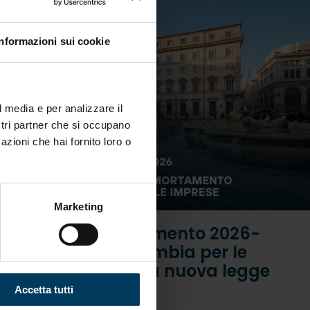
Informazioni sui cookie
l media e per analizzare il
ostri partner che si occupano
azioni che hai fornito loro o
Marketing
Iperammortamento 2026-
2028: cosa cambia per le
imprese con la nuova legge
di bilancio
Accetta tutti