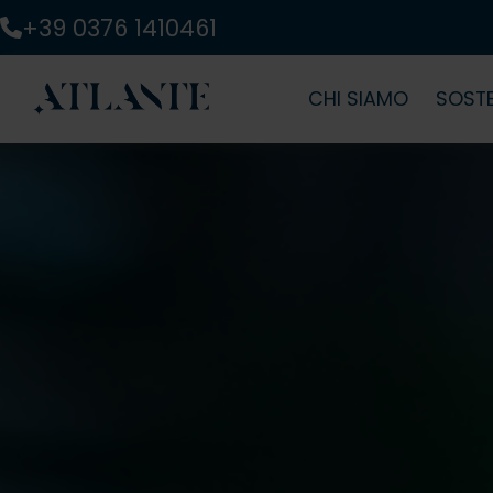
+39 0376 1410461
CHI SIAMO
SOSTE
Atlante
Il nos
Mission
La no
Valori
Asses
Codice etico
Soste
Certificazioni
Report
Partnership
Strat
Guida 