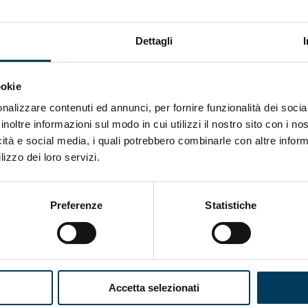
Dettagli
ookie
nalizzare contenuti ed annunci, per fornire funzionalità dei socia
inoltre informazioni sul modo in cui utilizzi il nostro sito con i n
icità e social media, i quali potrebbero combinarle con altre inform
lizzo dei loro servizi.
Preferenze
Statistiche
IMPORTANTE - Novità
Transizione 4.0 e Transizione
5.0
Accetta selezionati
Il Governo ha presentato il 13 e 14