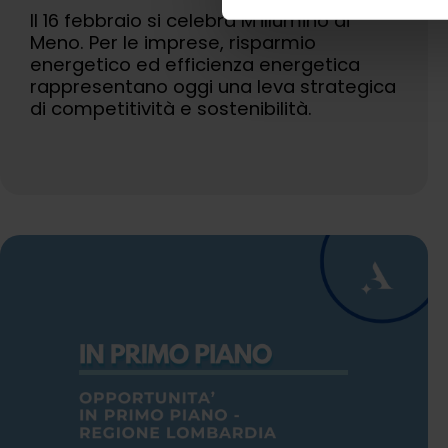
Il 16 febbraio si celebra M’illumino di
Meno. Per le imprese, risparmio
energetico ed efficienza energetica
rappresentano oggi una leva strategica
di competitività e sostenibilità.