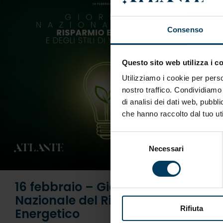
Consenso
Questo sito web utilizza i c
Utilizziamo i cookie per perso
nostro traffico. Condividiamo 
di analisi dei dati web, pubbl
che hanno raccolto dal tuo uti
Selezione
Necessari
del
consenso
16 febbraio – Giornata
Nazionale del Risparmio
Rifiuta
Energetico