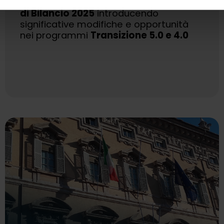
dicembre gli emendamenti alla
Legge
di Bilancio 2025
introducendo
significative modifiche e opportunità
nei programmi
Transizione 5.0 e 4.0