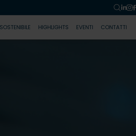
SOSTENIBILE
HIGHLIGHTS
EVENTI
CONTATTI
 agevolata automatica
Servizio clienti
SO
Agevolata Speciale
Dove siamo
zioni e Audit
Lavora con noi
Newsletter