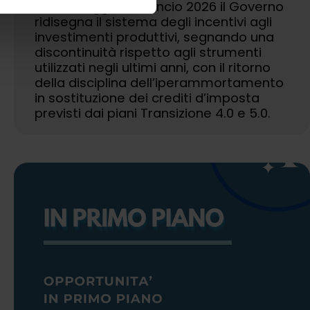
Con la Legge di Bilancio 2026 il Governo
ridisegna il sistema degli incentivi agli
investimenti produttivi, segnando una
discontinuità rispetto agli strumenti
utilizzati negli ultimi anni, con il ritorno
della disciplina dell’iperammortamento
in sostituzione dei crediti d’imposta
previsti dai piani Transizione 4.0 e 5.0.