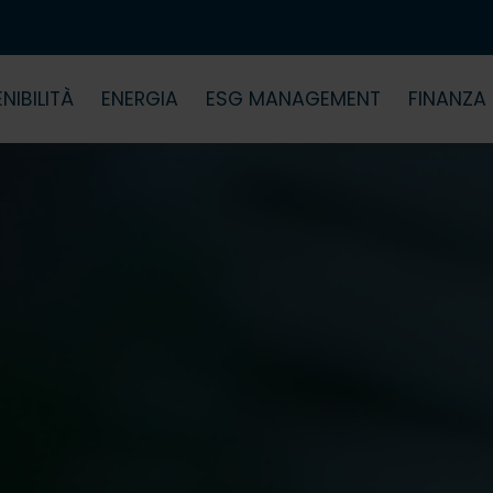
NIBILITÀ
ENERGIA
ESG MANAGEMENT
FINANZA 
tro impegno per la sostenibilità
Consulenza Specialistica
Servizi ESG
Finanza
stra metodologia
Incentivi e Agevolazioni
Consulenze e Certificazioni I
Finanza 
sment di sostenibilità
Certifica
nibiliTAC
 di sostenibilità
egia ESG
alla sostenibilità