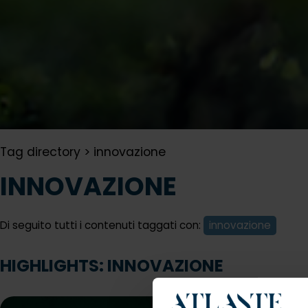
Tag directory
>
innovazione
INNOVAZIONE
Di seguito tutti i contenuti taggati con:
innovazione
HIGHLIGHTS: INNOVAZIONE