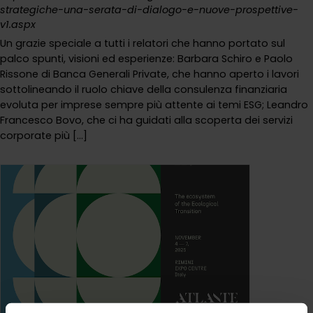
strategiche-una-serata-di-dialogo-e-nuove-prospettive-
v1.aspx
Un grazie speciale a tutti i relatori che hanno portato sul
palco spunti, visioni ed esperienze: Barbara Schiro e Paolo
Rissone di Banca Generali Private, che hanno aperto i lavori
sottolineando il ruolo chiave della consulenza finanziaria
evoluta per imprese sempre più attente ai temi ESG; Leandro
Francesco Bovo, che ci ha guidati alla scoperta dei servizi
corporate più [...]