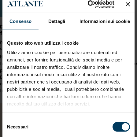
Consenso
Dettagli
Informazioni sui cookie
Dati, imprese e sostenibilità - Atlante porta in
fiera l’Osservatorio ESG
https://www.atlanteconsulting.it/it-ww/dati-imprese-e-
Questo sito web utilizza i cookie
sostenibilita-atlante-porta-in-fiera-losservatorio-esg.aspx
Utilizziamo i cookie per personalizzare contenuti ed
Highlights > Dati, imprese e
sostenibilità
- Atlante porta in
annunci, per fornire funzionalità dei social media e per
fiera l’Osservatorio ESG Dati, imprese e
sostenibilità
- Atlante
analizzare il nostro traffico. Condividiamo inoltre
porta in fiera l’Osservatorio ESG 21/10/2025 Atlante Group a
informazioni sul modo in cui utilizzi il nostro sito con i
Ecomondo 2025: la
sostenibilit
à si misura, si analizza e si
nostri partner che si occupano di analisi dei dati web,
costruisce con i dati Dal 4 al 7 novembre 2025, il quartiere
pubblicità e social media, i quali potrebbero combinarle
fieristico di Rimini [...]
con altre informazioni che hai fornito loro o che hanno
raccolto dal tuo utilizzo dei loro servizi.
Selezione
Necessari
del
consenso