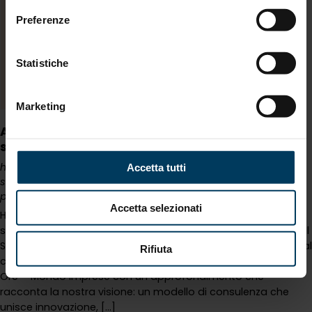
Preferenze
Statistiche
Marketing
Atlante Group su Il Sole 24 Ore: la consulenza
sostenibile che mette le persone al centro
https://www.atlanteconsulting.it/it-ww/atlante-group-su-il-
Accetta tutti
sole-24-ore-la-consulenza-sostenibile-che-mette-le-
persone-al-centro.aspx
Accetta selezionati
Highlights > Atlante Group su Il Sole 24 Ore: la consulenza
sostenibile che mette le persone al centro Atlante Group su Il
Sole 24 Ore: la consulenza sostenibile che mette le persone al
Rifiuta
centro 12/12/2025 Atlante Group è protagonista su Il Sole 24
Ore – Mondo Imprese con un approfondimento che
racconta la nostra visione: un modello di consulenza che
unisce innovazione, [...]