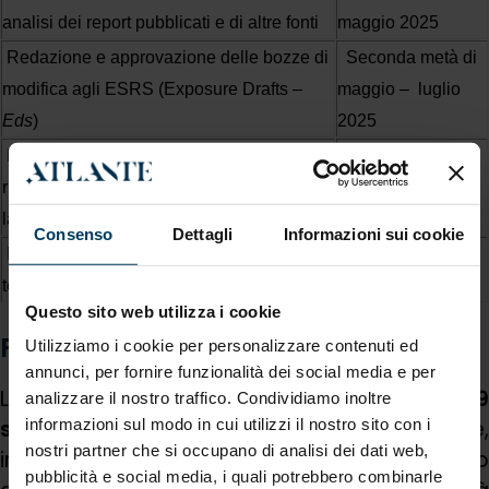
analisi dei report pubblicati e di altre fonti
maggio 2025
Redazione e approvazione delle bozze di
Seconda metà di
modifica agli ESRS (Exposure Drafts –
maggio – luglio
Eds
)
2025
Pubblicazione delle bozze (
Eds
),
Agosto –
ricezione e analisi dei commenti (inclusa
settembre 2025
la consultazione pubblica)
Consenso
Dettagli
Informazioni sui cookie
Finalizzazione e trasmissione del parere
Novembre 2025
tecnico alla Commissione europea
Questo sito web utilizza i cookie
Prospettive e prossimi step
Utilizziamo i cookie per personalizzare contenuti ed
annunci, per fornire funzionalità dei social media e per
La consultazione resterà aperta fino al
2
analizzare il nostro traffico. Condividiamo inoltre
informazioni sul modo in cui utilizzi il nostro sito con i
settembre 2025
e coinvolgerà imprese,
nostri partner che si occupano di analisi dei dati web,
investitori, revisori e autorità di vigilanza. Solo
pubblicità e social media, i quali potrebbero combinarle